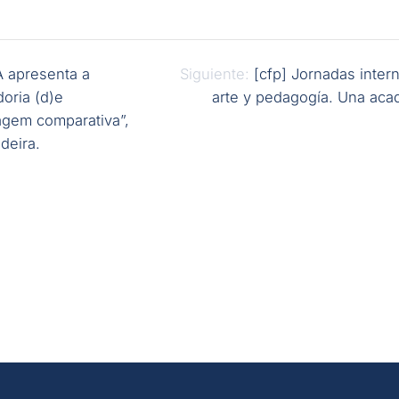
 apresenta a
Siguiente:
[cfp] Jornadas inter
oria (d)e
arte y pedagogía. Una aca
gem comparativa”,
deira.