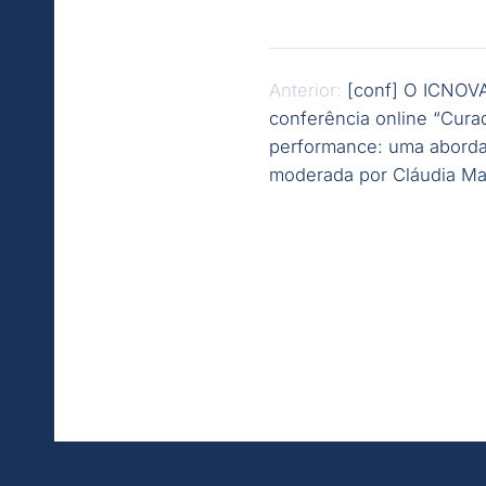
Navegación
Anterior:
[conf] O ICNOVA
de
conferência online “Curad
entradas
performance: uma aborda
moderada por Cláudia Ma