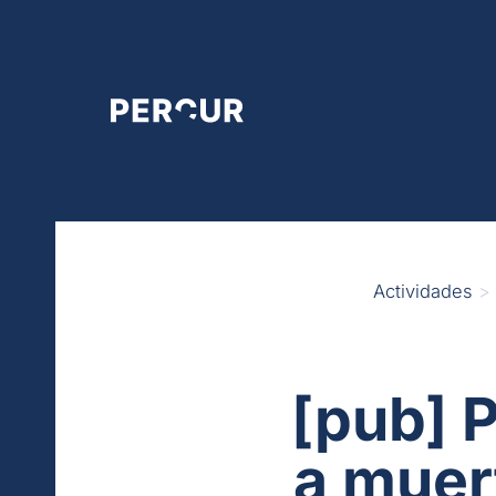
Ir
al
contenido
Actividades
>
[pub] 
a muer