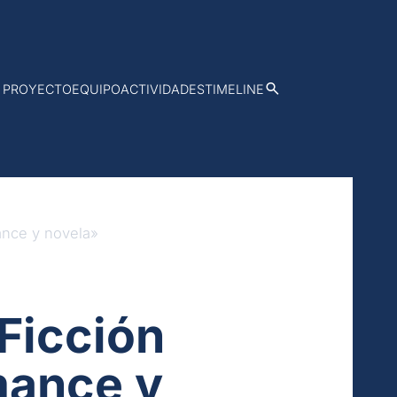
PROYECTO
EQUIPO
ACTIVIDADES
TIMELINE
ance y novela»
Ficción
mance y