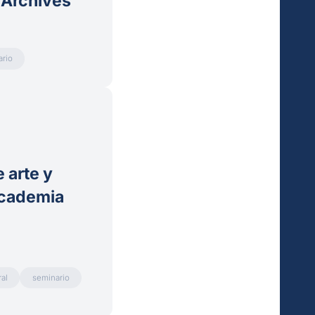
 Archives
rio
 arte y
academia
al
seminario