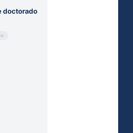
e doctorado
al