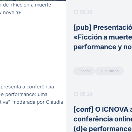
16·06·26
[pub] Presentaci
«Ficción a muerte
performance y no
España
publicación
18·05·26
[conf] O ICNOVA 
conferência onlin
(d)e performance