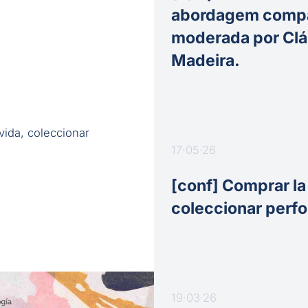
abordagem compa
moderada por Clá
Madeira.
17·05·26
[conf] Comprar la
coleccionar perf
19·03·26