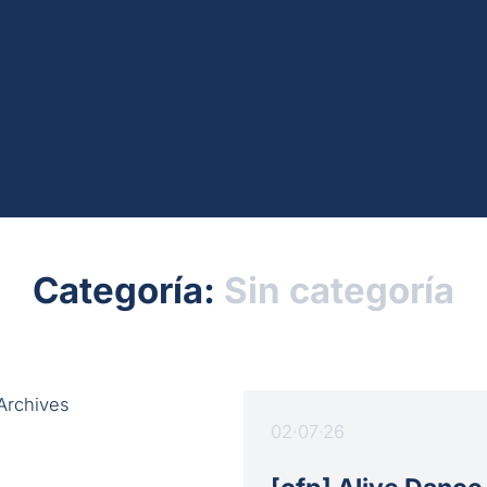
Categoría:
Sin categoría
02·07·26