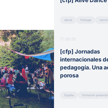
[cfp] Alive Dance
danza
Portugal
semina
17·06·26
[cfp] Jornadas
internacionales de
pedagogía. Una 
porosa
España
formación predoctor