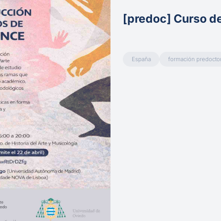
[predoc] Curso d
España
formación predoctor