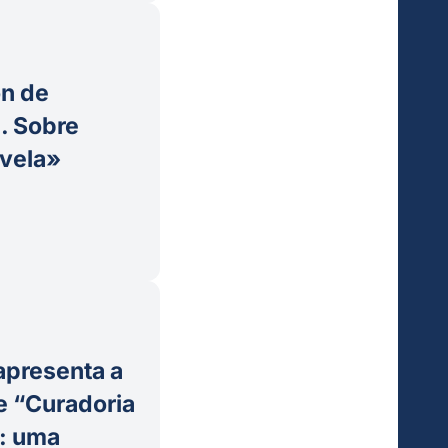
ón de
. Sobre
vela»
apresenta a
e “Curadoria
: uma