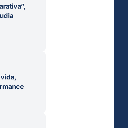
rativa”,
udia
 vida,
ormance